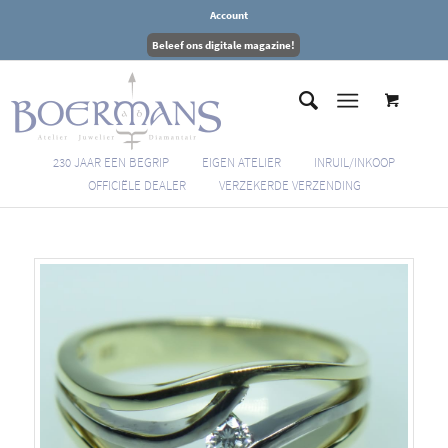
Account
Beleef ons digitale magazine!
230 JAAR EEN BEGRIP
EIGEN ATELIER
INRUIL/INKOOP
OFFICIËLE DEALER
VERZEKERDE VERZENDING