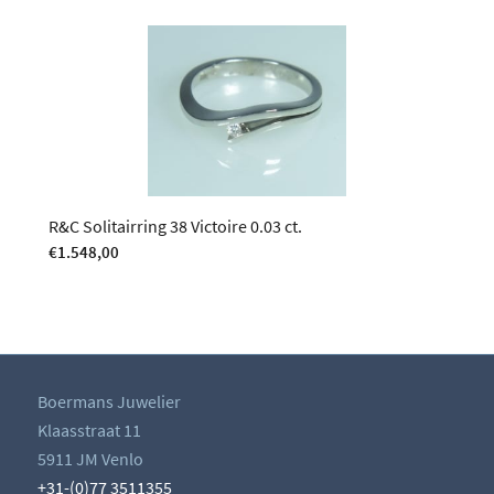
R&C Solitairring 38 Victoire 0.03 ct.
€
1.548,00
Boermans Juwelier
Klaasstraat 11
5911 JM Venlo
+31-(0)77 3511355