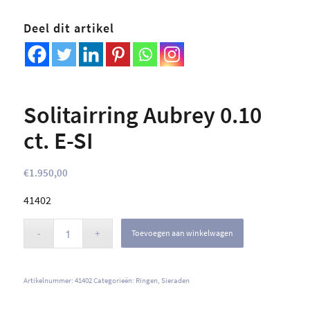
Deel dit artikel
Solitairring Aubrey 0.10
ct. E-SI
€
1.950,00
41402
Toevoegen aan winkelwagen
Artikelnummer:
41402
Categorieën:
Ringen
,
Sieraden