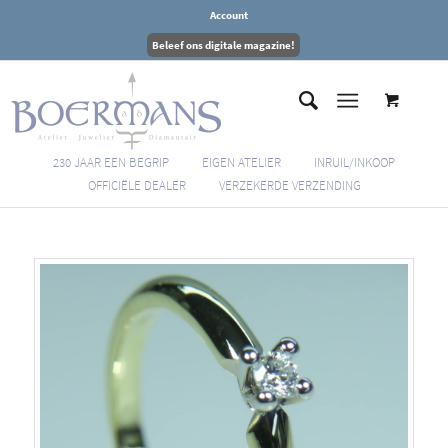
Account
Beleef ons digitale magazine!
230 JAAR EEN BEGRIP
EIGEN ATELIER
INRUIL/INKOOP
OFFICIËLE DEALER
VERZEKERDE VERZENDING