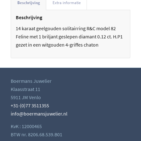
Beschrijving
Extra informatie
Beschrijving
14 karaat geelgouden solitairring R&C model 82
Feline met 1 briljant geslepen diamant 0.12 ct. H.P1
gezet in een witgouden 4-griffes chaton
Boermans Juwelier
Klaasstraat 11
5911 JM Venlo
+31-(0)77 3511355
info@boermansjuwelier.nl
KvK : 12000465
BTW nr. 8206.68.539.B01