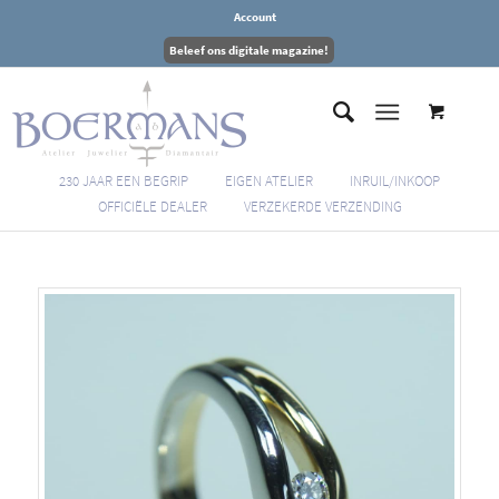
Account
Beleef ons digitale magazine!
230 JAAR EEN BEGRIP
EIGEN ATELIER
INRUIL/INKOOP
OFFICIËLE DEALER
VERZEKERDE VERZENDING