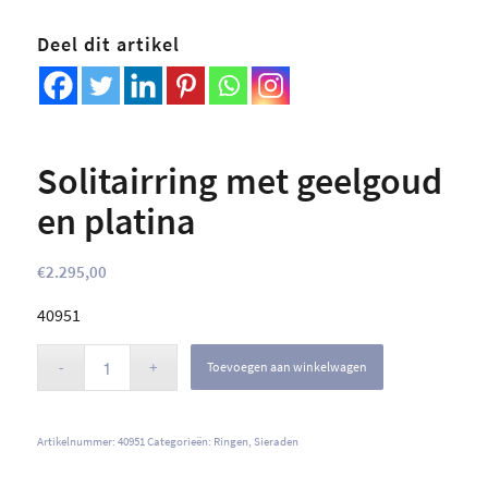
Deel dit artikel
Solitairring met geelgoud
en platina
€
2.295,00
40951
Toevoegen aan winkelwagen
Artikelnummer:
40951
Categorieën:
Ringen
,
Sieraden