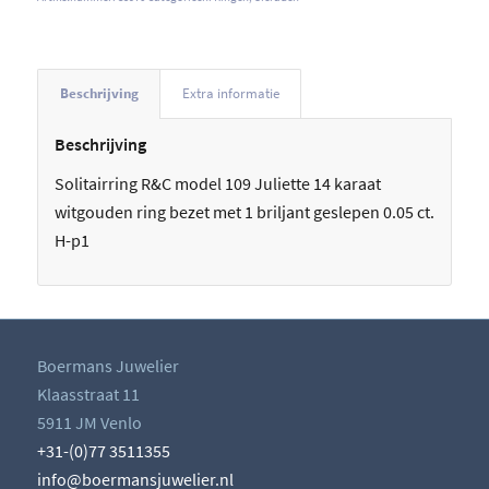
Beschrijving
Extra informatie
Beschrijving
Solitairring R&C model 109 Juliette 14 karaat
witgouden ring bezet met 1 briljant geslepen 0.05 ct.
H-p1
Boermans Juwelier
Klaasstraat 11
5911 JM Venlo
+31-(0)77 3511355
info@boermansjuwelier.nl