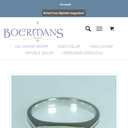
Account
Beleef ons digitale magazine!
230 JAAR EEN BEGRIP
EIGEN ATELIER
INRUIL/INKOOP
OFFICIËLE DEALER
VERZEKERDE VERZENDING