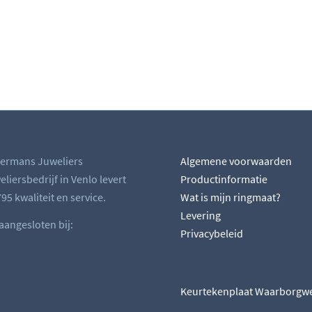
ermans Juweliers
Algemene voorwaarden
liersbedrijf in Venlo levert
Productinformatie
95 kwaliteit en service.
Wat is mijn ringmaat?
Levering
 aangesloten bij:
Privacybeleid
Keurtekenplaat Waarborgw