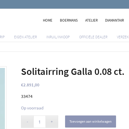
HOME
BOERMANS
ATELIER
DIAMANTAIR
RIP
EIGEN ATELIER
INRUIL/INKOOP
OFFICIËLE DEALER
VERZEK
Solitairring Galla 0.08 ct.
€
2.891,00
33474
Op voorraad
Toevoegen aan winkelwagen