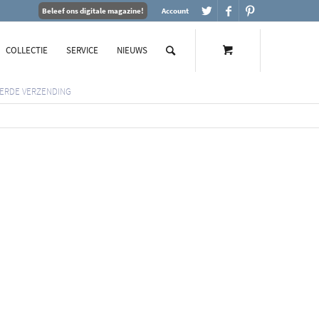
Beleef ons digitale magazine!
Account
COLLECTIE
SERVICE
NIEUWS
ERDE VERZENDING