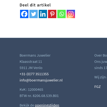
Deel dit artikel
Boermans Juwelier
Over Bo
Klaasstraat 11
Ons juwe
5911 JM Venlo
sinds 17
+31-(0)77 3511355
Wij zijn
info@boermansjuwelier.nl
FGZ
KvK : 12000465
BTW nr. 8206.68.539.B01
Bekijk de
openingstijden