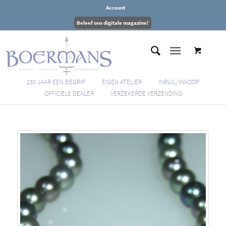
Account
Beleef ons digitale magazine!
230 JAAR EEN BEGRIP
EIGEN ATELIER
INRUIL/INKOOP
OFFICIËLE DEALER
VERZEKERDE VERZENDING