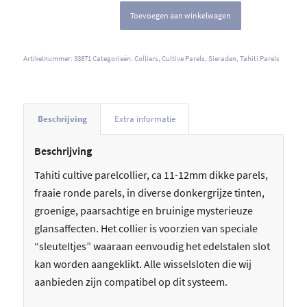
Toevoegen aan winkelwagen
Artikelnummer:
33871
Categorieën:
Colliers
,
Cultive Parels
,
Sieraden
,
Tahiti Parels
Beschrijving
Extra informatie
Beschrijving
Tahiti cultive parelcollier, ca 11-12mm dikke parels,
fraaie ronde parels, in diverse donkergrijze tinten,
groenige, paarsachtige en bruinige mysterieuze
glansaffecten. Het collier is voorzien van speciale
“sleuteltjes” waaraan eenvoudig het edelstalen slot
kan worden aangeklikt. Alle wisselsloten die wij
aanbieden zijn compatibel op dit systeem.