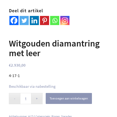
Deel dit artikel
Witgouden diamantring
met leer
€
2.930,00
4-17-1
Beschikbaar via nabestelling
Toevoegen aan winkelwagen
Artikelnummer:
4-17-1
Categorieën:
Ringen
,
Sieraden