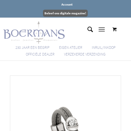
Account
Beleef ons digitale magazine!
230 JAAR EEN BEGRIP
EIGEN ATELIER
INRUIL/INKOOP
OFFICIËLE DEALER
VERZEKERDE VERZENDING