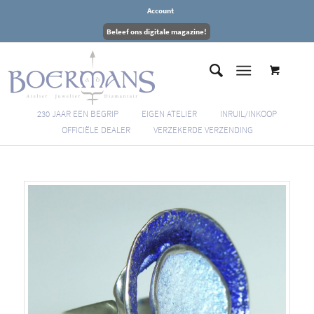
Account
Beleef ons digitale magazine!
230 JAAR EEN BEGRIP
EIGEN ATELIER
INRUIL/INKOOP
OFFICIËLE DEALER
VERZEKERDE VERZENDING