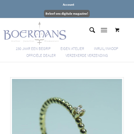
Account
Beleef ons digitale magazine!
230 JAAR EEN BEGRIP
EIGEN ATELIER
INRUIL/INKOOP
OFFICIËLE DEALER
VERZEKERDE VERZENDING