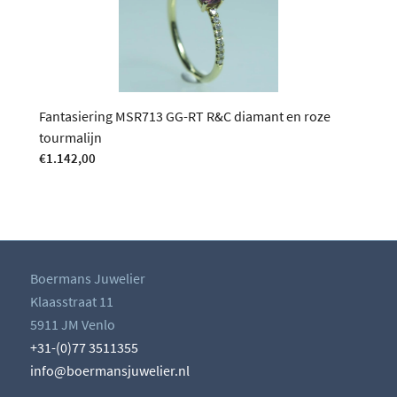
Fantasiering MSR713 GG-RT R&C diamant en roze
tourmalijn
€
1.142,00
Boermans Juwelier
Klaasstraat 11
5911 JM Venlo
+31-(0)77 3511355
info@boermansjuwelier.nl