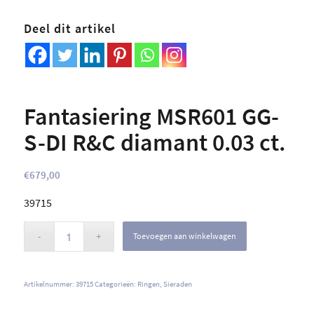
Deel dit artikel
Fantasiering MSR601 GG-
S-DI R&C diamant 0.03 ct.
€
679,00
39715
Toevoegen aan winkelwagen
Artikelnummer:
39715
Categorieën:
Ringen
,
Sieraden