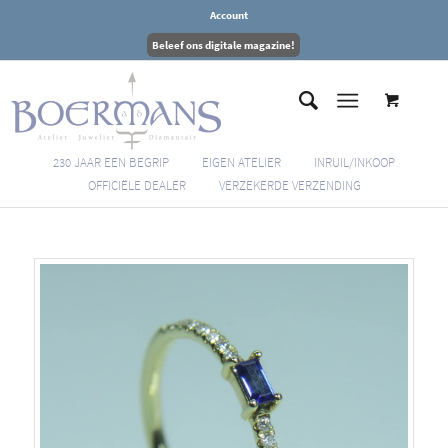
Account
Beleef ons digitale magazine!
230 JAAR EEN BEGRIP
EIGEN ATELIER
INRUIL/INKOOP
OFFICIËLE DEALER
VERZEKERDE VERZENDING