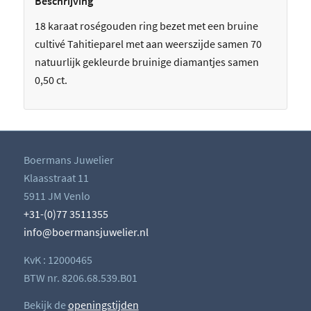
Beschrijving
18 karaat roségouden ring bezet met een bruine
cultivé Tahitieparel met aan weerszijde samen 70
natuurlijk gekleurde bruinige diamantjes samen
0,50 ct.
Boermans Juwelier
Klaasstraat 11
5911 JM Venlo
+31-(0)77 3511355
info@boermansjuwelier.nl
KvK : 12000465
BTW nr. 8206.68.539.B01
Bekijk de
openingstijden